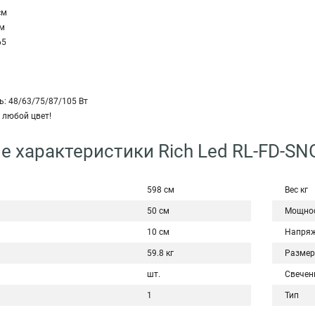
см
см
65
: 48/63/75/87/105 Вт
 любой цвет!
е характеристики Rich Led RL-FD-S
598 см
Вес кг
50 см
Мощнос
10 см
Напряж
59.8 кг
Размер
шт.
Свечен
1
Тип