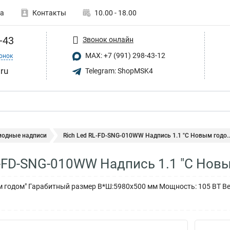
а
Контакты
10.00 - 18.00
-43
Звонок онлайн
MAX: +7 (991) 298-43-12
онок
.ru
Telegram: ShopMSK4
иодные надписи
Rich Led RL-FD-SNG-010WW Надпись 1.1 "С Новым годо..
L-FD-SNG-010WW Надпись 1.1 "С Нов
м годом" Гарабитный размер В*Ш:5980х500 мм Мощность: 105 ВТ Вес