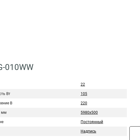
NG-010WW
22
ть Вт
105
ение В
220
 мм
5980х500
ие
Постоянный
Надпись