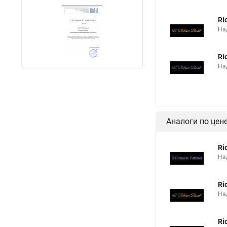
Ri
На
Ri
На
Аналоги по цен
Ri
На
Ri
На
Ri