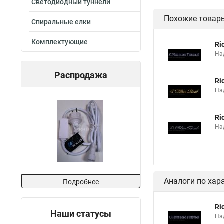
Светодиодный туннели
Похожие товар
Спиральные елки
Комплектующие
Ri
На
Распродажа
Ri
На
Ri
На
Аналоги по хар
Подробнее
Ri
Наши статусы
На