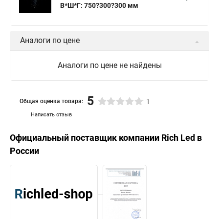
В*Ш*Г: 750?300?300 мм
Светодиодные фигуры на новый год
Светодиодные фигуры это
Светодиодные фигуры что это
Аналоги по цене
Светодиодные фигуры оленя
Светодиодные фигуры оленей
Фигуры на новый год светодиодные
Аналоги по цене не найдены
Уличная фигура светодиодная
Фигура уличная светодиодная
Светодиодная фигура оленя
5
Общая оценка товара:
1
Светодиодная фигура олени
Фигура светодиодная олень
Написать отзыв
Фигура светодиодная новый год
Официальный поставщик компании
Rich Led
в
Олень фигура светодиодная
России
Светодиодная уличная фигура
Олень светодиодная фигура
Купить фигуру светодиодную
Фигура олень светодиодная
Фигура оленя светодиодная
Фигура олень светодиодный