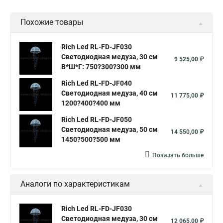
Светодиодные фигуры led
Светодиодная фигуры
Похожие товары
Светодиодные led фигуры
Уличный фигуры светодиодные
Новогодняя светодиодные фигуры
Rich Led RL-FD-JF030
Светодиодная медуза, 30 см
Светодиодная фигуры купить
Фигуры светодиодные олени
9 525,00 ₽
В*Ш*Г: 750?300?300 мм
Светодиодные фигуры новый год
Rich Led RL-FD-JF040
Фигура светодиодная купить
Светодиодная медуза, 40 см
11 775,00 ₽
1200?400?400 мм
Светодиодная фигура с новым годом
Rich Led RL-FD-JF050
Светодиодная фигура олень
Светодиодная фигура уличная
Светодиодная медуза, 50 см
14 550,00 ₽
Фигура светодиодная уличная
1450?500?500 мм
Светодиодная фигура купить
Показать больше
Светодиодные фигура оленя
Светодиодные фигуры олень
Аналоги по характеристикам
Светодиодный уличный фигуры
Светодиодные фигуры олени
Rich Led RL-FD-JF030
Светодиодная медуза, 30 см
Светодиодный фигуры на новый год
12 065,00 ₽