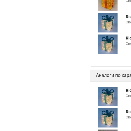
Св
Ri
Св
Ri
Св
Аналоги по хар
Ri
Св
Ri
Св