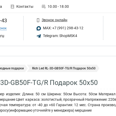
а
Контакты
10.00 - 18.00
-43
Звонок онлайн
MAX: +7 (991) 298-43-12
онок
.ru
Telegram: ShopMSK4
иодные подарки
Rich Led RL-3D-GB50F-TG/R Подарок 50х50
L-3D-GB50F-TG/R Подарок 50х50
ер изделия: Длина: 50 см Ширина: 50см Высота: 50см Материал
мерцание Цвет каркаса: золотистый, прозрачный Напряжение: 220в 
бочая температура: от -40 до +60 Гарантия: 12 мес. Страна произ
просу(информацию уточняйте у менеджера) мерцание