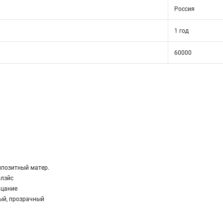
Россия
1 год
60000
позитный матер.
олэйс
рцание
ый, прозрачный