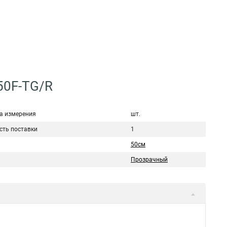
50F-TG/R
а измерения
шт.
сть поставки
1
50см
Прозрачный