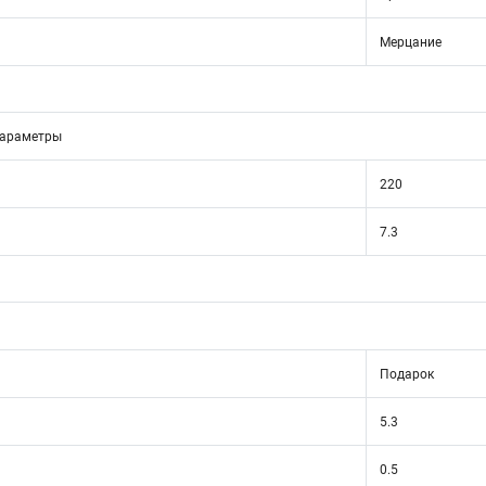
Мерцание
параметры
220
7.3
Подарок
5.3
0.5