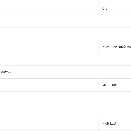
0.5
Композитный ма
аметры
-40...+60°
Rich LED