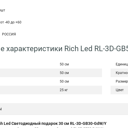
0шт
т -40 до +60
: РОССИЯ
е характеристики Rich Led RL-3D-GB
50 см
Единиц
50 см
Кратно
50 см
Размер
25 кг
Цвет
ы
ch Led Светодиодный подарок 30 см RL-3D-GB30-GdW/Y