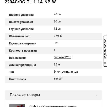
220AC/DC-TL-1-1A-NP-W
20 см
Ширина упаковки
20 см
Высота упаковки
12 см
Глубина упаковки
0.96 кг
Объемный вес
Задать вопрос
шт.
Единица измерения
1
Кратность поставки
От сети 220В
Вид питания
25 м
Длина гирлянды, м
Электрогирлянда
Тип
белый
Цвет товара
Похожие товары
Rich Led Светодиодная лента