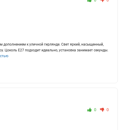
0
0
ным дополнением к уличной гирлянде. Свет яркий, насыщенный,
у. Цоколь Е27 подходит идеально, установка занимает секунды.
остью
0
0