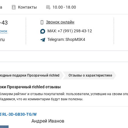
а
Контакты
10.00 - 18.00
-43
Звонок онлайн
MAX: +7 (991) 298-43-12
онок
.ru
Telegram: ShopMSK4
иодные подарки Прозрачный richled
Отзывы о характеристике
ки Прозрачный richled отзывы
бликуем рейтинг и отзывы покупателей: пользователи, успевшие на своем оп
адеемся, что их комментарии будут вам полезны.
ed RL-3D-GB30-TG/W
Андрей Иванов