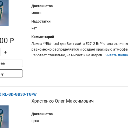
Достоинства
много
Недостатки
нет
Комментарий
00 ₽
Лампа **Rich Led для Белт-лайта Е27, 2 Вт** стала отлич
равномерно распределяется и создаёт красивую атмосфер
+
Работает стабильно, не мигает и не нагрев
...
Читать полн
ее
ну
ed RL-3D-GB30-TG/W
Христенко Олег Максимович
Достоинства
цена