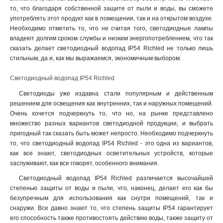
то, что благодаря собственной защите от пыли и воды, вы сможете
употреблять этот продукт как в помещении, так и на открытом воздухе.
Необходимо отметить то, что не считая того, светодиодные лампы
владеют долгим сроком службы и низким энергопотреблением, что так
сказать делает светодиодный водопад IP54 Richled не только лишь
стильным, да и, как мы выражаемся, экономичным выбором.
Светодиодный водопад IP54 Richled
Светодиоды уже издавна стали популярным и действенным
решением для освещения как внутренних, так и наружных помещений.
Очень хочется подчеркнуть то, что но, на рынке представлено
множество разных вариантов светодиодной продукции, и выбрать
пригодный так сказать быть может непросто. Необходимо подчеркнуть
то, что светодиодный водопад IP54 Richled - это одна из вариантов,
как все знают, светодиодных осветительных устройств, которые
заслуживают, как все говорят, особенного внимания.
Светодиодный водопад IP54 Richled различается высочайшей
степенью защиты от воды и пыли, что, наконец, делает его как бы
безупречным для использования как снутри помещений, так и
снаружи. Все давно знают то, что степень защиты IP54 гарантирует
его способность также противостоять действию воды, также защиту от