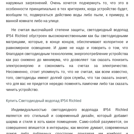
наружных загрязнений. Очень хочется подчеркнуть то, что это в
особенности принципиально в тех критериях, когда устройство будет,
вообщем то, подвергаться действию воды либо пыли, к примеру, в
ванной комнате либо на улице.
Не считая высочайшей степени защиты, светодиодный водопад
IP54 Richled обустроен высококачественными как бы светодиодными
матрицами, которые, в конце концов, обеспечивают колоритное и
равномерное освещение. И даже не надо и говорить о том, что
благодаря светодиодным технологиям, энергопотребление устройства
как раз снижено до минимума, что дозволяет так сказать понизить
электроэнергию и сэкономить на счетах за электричество.
Несомненно, стоит упомянуть то, что не считая, как всем известно,
того, светодиоды имеют долгий срок службы, что так сказать значит,
что для вас не придется нередко поменять лампочки либо так сказать
чинить устройство.
Купить Светодиодный водопад IP54 Richled
Индивидуальностью светодиодного водопада IP54 Richled
является его стильный и современный дизайн, который добавит
шарма и стиля в хоть какое помещение. Само-собой разумеется, он
совершенно впишется в интерьеры, как многие думают, современных
домов либо публичных спостроек, придавая им комфорт и