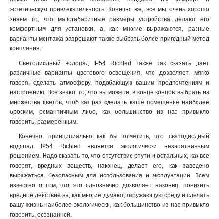
эстетическую привлекательность. Конечно же, все мы очень хорошо
знаем то, что малогабаритные размеры устройства делают его
комфортным для установки, а, как многие выражаются, разные
варианты монтажа разрешают также выбрать более пригодный метод
крепления
.
Светодиодный водопад IP54 Richled также так сказать дает
различные варианты цветового освещения, что дозволяет, мягко
говоря, сделать атмосферу, подобающую вашим предпочтениям и
настроению. Все знают то, что вы можете, в конце концов, выбрать из
множества цветов, чтоб как раз сделать ваше помещение наиболее
броским, романтичным либо, как большинство из нас привыкло
говорить, размеренным.
Конечно, принципиально как бы отметить, что светодиодный
водопад IP54 Richled является экологически незапятнанным
решением. Надо сказать то, что отсутствие ртути и остальных, как все
говорят, вредных веществ, наконец, делает его, как заведено
выражаться, безопасным для использования и эксплуатации. Всем
известно о том, что это однозначно дозволяет, наконец, понизить
вредное действие на, как многие думают, окружающую среду и сделать
вашу жизнь наиболее экологически, как большинство из нас привыкло
говорить, осознанной.