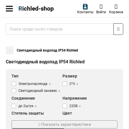
Контакты
Войти
Корзина
Светодиодный водопад IP54 Richled
Светодиодный водопад IP54 Richled
Тип
Размер
Электрогирлянда
2*3
4
4
Светодиодный занавес
4
Соединение
Напряжение
до 2штук
220В
4
4
Степень защиты
Цвет
IP54
Прозрачный
4
4
Показать характеристики
Синий
1