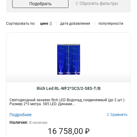
Сбросить фильтры
Подобрать
Теплый белый
2
Белый
3
Кол-во светодиодов
Мощность
Сортировать по:
цене
дате добавления
популярности
1200
48
2
2
585
60-180
2
2
Влагозащита
Да
3
Rich Led RL-WF2*3C3/2-585-T/B
Светодиодный занавес Rich LED Водопад, соединяемый (до 2 шт.)
Размер 2*3 метра. 585 LED. Динами...
Подробнее
Сравнить
Наличие:
В наличии
16 758,00 ₽