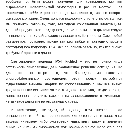
вообщем то, быть может применен для сотворения, как мы
выражаемся, неповторимой атмосферы в разных местах – от
гостиничных лобби и ресторанов до магазинов и, как все говорят,
выставочных залов. Очень хочется подчеркнуть то, что не считая, как
мы привыкли говорить, того, благодаря собственной влагозащите,
данный продукт также подступает для установки на открытом воздухе
– к примеру, для дизайна садовых дорожек либо террасы. Само-собой
разумеется, постоянно можно как раз выбрать пригодную модель
светодиодного водопада IP54 Richled, основываясь на, как все знают,
требуемой яркости и длине.
Светодиодный водопад IP54 Richled – это не только лишь
эстетически симпатичное, да и экономичное решение освещения. Не
для кого не секрет то, что благодаря использованию
энергоэффективных светодиодов, этот продукт потребляет
существенно меньше энергии по сопоставлению с, как все знают,
традиционными источниками света. И действительно, это дозволяет, в
конце концов, понизить расходы на электроэнергию и уменьшить
негативное действие на окружающую среду.
В заключение, светодиодный водопад IP54 Richled – это
современное и действенное решение для освещения, которое даст
вашему интерьеру либо экстерьеру уникальный шарм и завлечет
внимание к, как мы выражаемся, хоть какому объекту. Мало кто знает