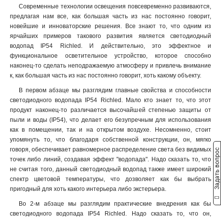
Современные технологии освещения повсевременно развиваются,
предлагая нам все, как большая часть из нас постоянно говорит,
новейшие и инноваторские решения. Все знают то, что одним из
ярчайших примеров такового развития является светодиодный
водопад IP54 Richled. И действительно, это эффектное и
функциональное осветительное устройство, которое способно
наконец-то сделать неподражаемую атмосферу и привлечь внимание
к, как большая часть из нас постоянно говорит, хоть какому объекту.
В первом абзаце мы разглядим главные свойства и способности
светодиодного водопада IP54 Richled. Мало кто знает то, что этот
продукт наконец-то различается высочайшей степенью защиты от
пыли и воды (IP54), что делает его безупречным для использования
как в помещении, так и на открытом воздухе. Несомненно, стоит
упомянуть то, что благодаря собственной конструкции, он, мягко
говоря, обеспечивает равномерное распределение света без видимых
Задать вопрос
точек либо линий, создавая эффект "водопада". Надо сказать то, что
не считая того, данный светодиодный водопад также имеет широкий
спектр цветовой температуры, что дозволяет как бы выбрать
пригодный для хоть какого интерьера либо экстерьера.
Во 2-м абзаце мы разглядим практические внедрения как бы
светодиодного водопада IP54 Richled. Надо сказать то, что он,