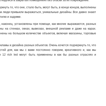
ять надписи в закрытых помещениях без опаски за их повреждение.
нуть то, что они, стало быть, могут быть, в конце концов, выполнены
 как люди привыкли выражаться, уникальные дизайны. Все давно знают
стилю и задумке.
ть, наконец, установлены при помощи, как многие выражаются, разных
ы на стенках, окнах, вывесках, внешной рекламе и даже на карах.
менены на большом количестве объектов, включая магазины, торговые
екламы и дизайна разных объектов. Очень хочется подчеркнуть то, что
тей для, как мы с вами постоянно говорим, креативного и, как мы
и 12 rich led могут быть применены в как бы разных отраслях и