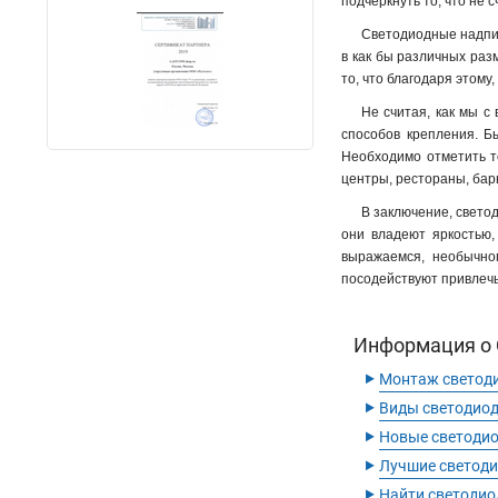
подчеркнуть то, что не 
Светодиодные надписи
в как бы различных раз
то, что благодаря этому,
Не считая, как мы с
способов крепления. Б
Необходимо отметить то
центры, рестораны, бары
В заключение, светод
они владеют яркостью,
выражаемся, необычно
посодействуют привлечь
Информация о С
‣
Монтаж светод
‣
Виды светодио
‣
Новые светоди
‣
Лучшие светод
‣
Найти светодио