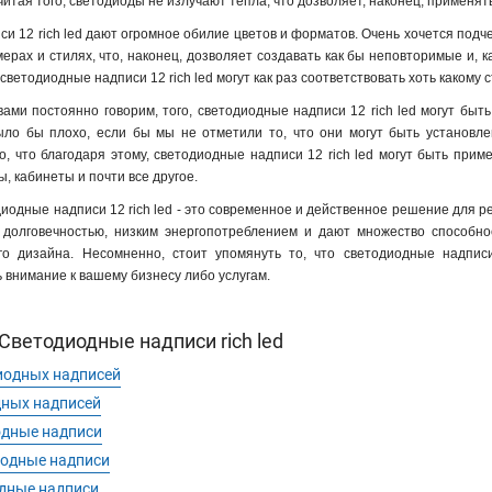
считая того, светодиоды не излучают тепла, что дозволяет, наконец, примен
 12 rich led дают огромное обилие цветов и форматов. Очень хочется подчерк
мерах и стилях, что, наконец, дозволяет создавать как бы неповторимые и,
 светодиодные надписи 12 rich led могут как раз соответствовать хоть какому 
 вами постоянно говорим, того, светодиодные надписи 12 rich led могут бы
ыло бы плохо, если бы мы не отметили то, что они могут быть установлен
, что благодаря этому, светодиодные надписи 12 rich led могут быть при
, кабинеты и почти все другое.
иодные надписи 12 rich led - это современное и действенное решение для р
 долговечностью, низким энергопотреблением и дают множество способнос
го дизайна. Несомненно, стоит упомянуть то, что светодиодные надпис
 внимание к вашему бизнесу либо услугам.
ветодиодные надписи rich led
иодных надписей
дных надписей
одные надписи
иодные надписи
дные надписи