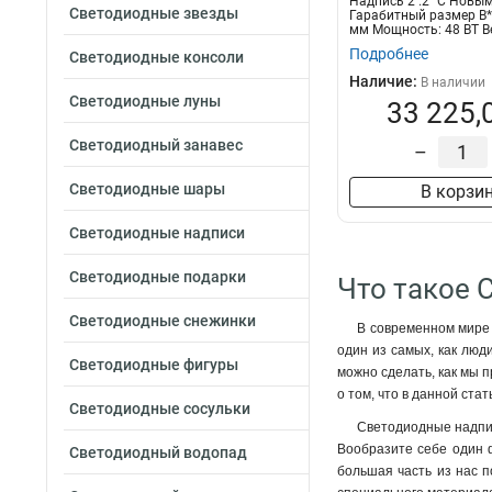
Надпись 2 .2 "С Новы
Светодиодные звезды
Гарабитный размер В
мм Мощность: 48 ВТ Вес
Подробнее
Светодиодные консоли
Наличие:
В наличии
Светодиодные луны
33 225,
Светодиодный занавес
–
Светодиодные шары
В корзи
Светодиодные надписи
Светодиодные подарки
Что такое 
Светодиодные снежинки
В современном мире 
один из самых, как люд
Светодиодные фигуры
можно сделать, как мы 
о том, что в данной ста
Светодиодные сосульки
Светодиодные надпис
Вообразите себе один ф
Светодиодный водопад
большая часть из нас 