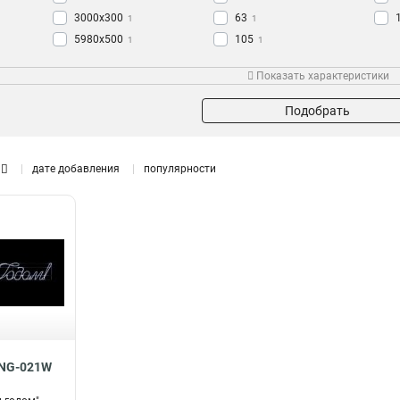
3000х300
63
1
1
5980х500
105
1
1
Показать характеристики
Подобрать
дате добавления
популярности
SNG-021W