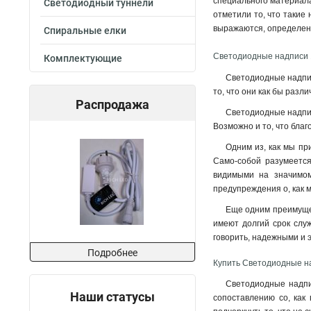
специального материала
Светодиодный туннели
отметили то, что такие 
выражаются, определен
Спиральные елки
Светодиодные надписи 1
Комплектующие
Светодиодные надпис
то, что они как бы разл
Распродажа
Светодиодные надписи
Возможно и то, что благ
Одним из, как мы пр
Само-собой разумеется
видимыми на значимом
предупреждения о, как 
Еще одним преимущес
имеют долгий срок служ
говорить, надежными и 
Подробнее
Купить Светодиодные над
Светодиодные надпис
Наши статусы
сопоставлению со, как