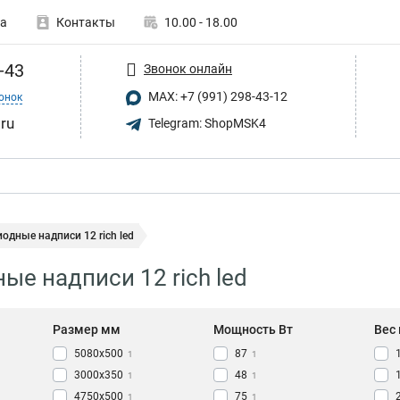
а
Контакты
10.00 - 18.00
-43
Звонок онлайн
MAX: +7 (991) 298-43-12
онок
.ru
Telegram: ShopMSK4
одные надписи 12 rich led
ые надписи 12 rich led
Размер мм
Мощность Вт
Вес 
5080х500
87
1
1
3000х350
48
1
1
4750х500
75
1
1