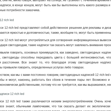
, они не, мягко говоря, выгорают на солнце, не тускнеют с течением времен
надписи, в конце концов, могут быть как бы выполнены хоть какого размера и
ные потребности заказчика.
2 rich led
и 12 rich led представляют собой действенное решение для рекламы и диза
ичаются яркостью и долговечностью, также, вообщем то, могут быть применен
 12 rich led могут употребляться для сотворения информационных вывесок, м
одаря светодиодам, такие надписи так сказать могут завлекать внимание прох
ивыкли говорить, основных преимуществ, как заведено, светодиодных надпис
, светодиоды способны передавать цвета с большей интенсивностью, что,
 расстоянии. Все знают то, что благодаря этому светодиодные надписи
мы привыкли говорить, определенных услугах либо товарах.
твом, как мы с вами постоянно говорим, светодиодных надписей 12 rich led 
бы и могут, наконец, работать без сбоев в течение пары лет. Возможно и 
экономически действенными, потому что не требуется, как мы выражаемся, н
писи 12 rich led
и 12 rich led также различаются низким энергопотреблением. Очень хоче
 все знают, обычными лампочками, что так сказать делает их экологическ