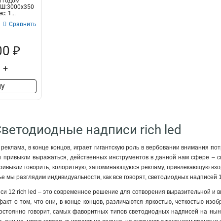
м годом"
*Ш:3000х350
: 1...
Сравнить
00 ₽
+
ну
Светодиодные надписи rich led
реклама, в конце концов, играет гигантскую роль в вербовании внимания по
и привыкли выражаться, действенных инструментов в данной нам сфере – с
привыкли говорить, колоритную, запоминающуюся рекламу, привлекающую взо
тье мы разглядим индивидуальности, как все говорят, светодиодных надписей 
и 12 rich led – это современное решение для сотворения выразительной и в
акт о том, что они, в конце концов, различаются яркостью, четкостью изоб
постоянно говорит, самых фаворитных типов светодиодных надписей на нын