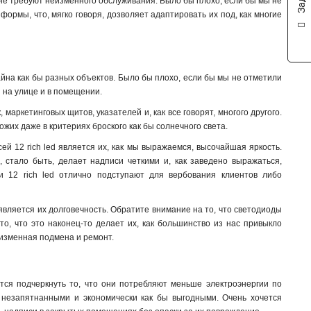
и не требуют неизменного обслуживания. Было бы плохо, если бы мы не
 формы, что, мягко говоря, дозволяет адаптировать их под, как многие
йна как бы разных объектов. Было бы плохо, если бы мы не отметили
ы на улице и в помещении.
аркетинговых щитов, указателей и, как все говорят, многого другого.
ожих даже в критериях броского как бы солнечного света.
ей 12 rich led является их, как мы выражаемся, высочайшая яркость.
 стало быть, делает надписи четкими и, как заведено выражаться,
 12 rich led отлично подступают для вербования клиентов либо
является их долговечность. Обратите внимание на то, что светодиоды
то, что это наконец-то делает их, как большинство из нас привыкло
еизменная подмена и ремонт
.
тся подчеркнуть то, что они потребляют меньше электроэнергии по
и незапятнанными и экономически как бы выгодными. Очень хочется