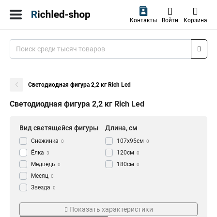
Контакты
Войти
Корзина
Светодиодная фигура 2,2 кг Rich Led
Светодиодная фигура 2,2 кг Rich Led
Вид светящейся фигуры
Длина, см
Снежинка
107x95см
0
0
Ёлка
120см
3
0
Медведь
180см
0
0
Месяц
0
Звезда
0
Олень
Тип
Мощность Вт
0
Показать характеристики
Дед Мороз
0
Каркасная светодиодная
6
3