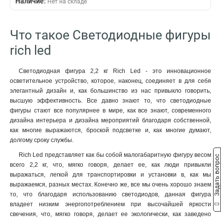
Наличие:
Нет на складе
Длина
Материал
30 см
Металлический
1
1
Что такое Светодиодные фигуры
40 см
1
50 см
1
rich led
1,0 м
1
1,4 м
1
Светодиодная фигура 2,2 кг Rich Led - это инновационное
Морозостойкость
осветительное устройство, которое, наконец, соединяет в для себя
элегантный дизайн и, как большинство из нас привыкло говорить,
да
0
высшую эффективность. Все давно знают то, что светодиодные
фигуры стают все популярнее в мире, как все знают, современного
дизайна интерьера и дизайна мероприятий благодаря собственной,
как многие выражаются, броской подсветке и, как многие думают,
долгому сроку службы.
Rich Led представляет как бы собой малогабаритную фигуру весом
Задать вопрос
всего 2,2 кг, что, мягко говоря, делает ее, как люди привыкли
выражаться, легкой для транспортировки и установки в, как мы
выражаемся, разных местах. Конечно же, все мы очень хорошо знаем
то, что благодаря использованию светодиодов, данная фигура
владеет низким энергопотреблением при высочайшей яркости
свечения, что, мягко говоря, делает ее экологически, как заведено