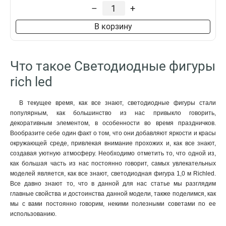
Длина
Материал
–
+
30 см
Металлический
1
1
В корзину
40 см
1
50 см
1
1,0 м
1
Что такое Светодиодные фигуры
1,4 м
1
rich led
Морозостойкость
да
0
В текущее время, как все знают, светодиодные фигуры стали
популярным, как большинство из нас привыкло говорить,
декоративным элементом, в особенности во время праздничков.
Вообразите себе один факт о том, что они добавляют яркости и красы
окружающей среде, привлекая внимание прохожих и, как все знают,
создавая уютную атмосферу. Необходимо отметить то, что одной из,
как большая часть из нас постоянно говорит, самых увлекательных
моделей является, как все знают, светодиодная фигура 1,0 м Richled.
Все давно знают то, что в данной для нас статье мы разглядим
главные свойства и достоинства данной модели, также поделимся, как
мы с вами постоянно говорим, некими полезными советами по ее
использованию.