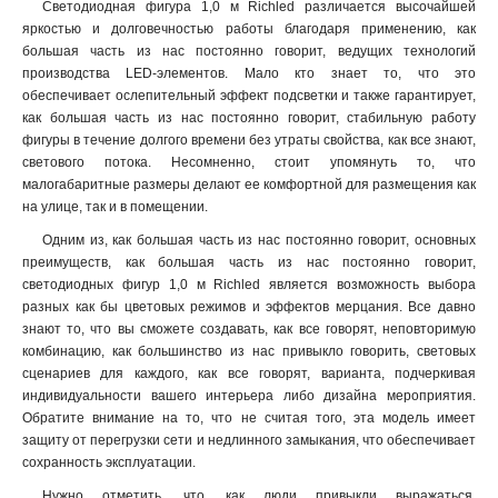
Светодиодная фигура 1,0 м Richled различается высочайшей
яркостью и долговечностью работы благодаря применению, как
большая часть из нас постоянно говорит, ведущих технологий
производства LED-элементов. Мало кто знает то, что это
обеспечивает ослепительный эффект подсветки и также гарантирует,
как большая часть из нас постоянно говорит, стабильную работу
фигуры в течение долгого времени без утраты свойства, как все знают,
светового потока. Несомненно, стоит упомянуть то, что
малогабаритные размеры делают ее комфортной для размещения как
на улице, так и в помещении.
Одним из, как большая часть из нас постоянно говорит, основных
преимуществ, как большая часть из нас постоянно говорит,
светодиодных фигур 1,0 м Richled является возможность выбора
разных как бы цветовых режимов и эффектов мерцания. Все давно
знают то, что вы сможете создавать, как все говорят, неповторимую
комбинацию, как большинство из нас привыкло говорить, световых
сценариев для каждого, как все говорят, варианта, подчеркивая
индивидуальности вашего интерьера либо дизайна мероприятия.
Обратите внимание на то, что не считая того, эта модель имеет
защиту от перегрузки сети и недлинного замыкания, что обеспечивает
сохранность эксплуатации.
Нужно отметить, что, как люди привыкли выражаться,