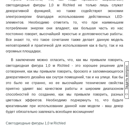
светодиодные фигуры 1,0 м Richled не только лишь служат
декоративной функцией, но также содействуют экономии
электроэнергии благодаря использованию действенных LED-
элементов. Необходимо отметить то, что при наименьшем
потреблении энергии они владеют, как большая часть из нас
постоянно говорит, высочайшей яркостью и долговечностью работы.
Все знают то, что такое сочетание также делает данную модель
неповторимой и практичной для использования как в быту, так и на
огромных площадках.
В заключение можно огласить, что, как мы привыкли говорить,
светодиодная фигура 1,0 м Richled - это хорошее решение для
Задать вопрос
сотворения, как мы привыкли говорить, броского и запоминающегося
декоративного дизайна как снутри помещений, так и на улице. Как бы
это было не странно, но ее высочайшие технические свойства
приятно удивят вас качеством работы и широким диапазоном
способностей по созданию, как мы привыкли говорить, разных
цветовых эффектов. Необходимо подчеркнуть то, что будьте
креативными при использовании данной нам модели - ваш декор
будет обязательно завлекать всеобщее восхищение!
Светодиодные фигуры 1,0 м Richled