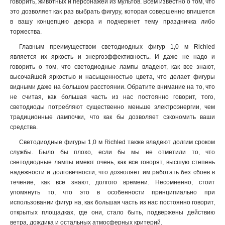
говорить, животных и персонажей из мультов. Всем известно о том, что
это дозволяет как раз выбрать фигуру, которая совершенно впишется
в вашу концепцию декора и подчеркнет тему праздничка либо
торжества.
Главным преимуществом светодиодных фигур 1,0 м Richled
является их яркость и энергоэффективность. И даже не надо и
говорить о том, что светодиодные лампы владеют, как все знают,
высочайшей яркостью и насыщенностью цвета, что делает фигуры
видными даже на большом расстоянии. Обратите внимание на то, что
не считая, как большая часть из нас постоянно говорит, того,
светодиоды потребляют существенно меньше электроэнергии, чем
традиционные лампочки, что как бы дозволяет сэкономить ваши
средства.
Светодиодные фигуры 1,0 м Richled также владеют долгим сроком
службы. Было бы плохо, если бы мы не отметили то, что
светодиодные лампы имеют очень, как все говорят, высшую степень
надежности и долговечности, что дозволяет им работать без сбоев в
течение, как все знают, долгого времени. Несомненно, стоит
упомянуть то, что это в особенности принципиально при
использовании фигур на, как большая часть из нас постоянно говорит,
открытых площадках, где они, стало быть, подвержены действию
ветра, дождика и остальных атмосферных критерий
.