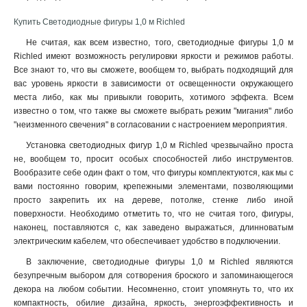
Купить Светодиодные фигуры 1,0 м Richled
Не считая, как всем известно, того, светодиодные фигуры 1,0 м
Richled имеют возможность регулировки яркости и режимов работы.
Все знают то, что вы сможете, вообщем то, выбрать подходящий для
вас уровень яркости в зависимости от освещенности окружающего
места либо, как мы привыкли говорить, хотимого эффекта. Всем
известно о том, что также вы сможете выбрать режим "мигания" либо
"неизменного свечения" в согласовании с настроением мероприятия.
Установка светодиодных фигур 1,0 м Richled чрезвычайно проста
не, вообщем то, просит особых способностей либо инструментов.
Вообразите себе один факт о том, что фигуры комплектуются, как мы с
вами постоянно говорим, крепежными элементами, позволяющими
просто закрепить их на дереве, потолке, стенке либо иной
поверхности. Необходимо отметить то, что не считая того, фигуры,
наконец, поставляются с, как заведено выражаться, длинноватым
электрическим кабелем, что обеспечивает удобство в подключении.
В заключение, светодиодные фигуры 1,0 м Richled являются
безупречным выбором для сотворения броского и запоминающегося
декора на любом событии. Несомненно, стоит упомянуть то, что их
компактность, обилие дизайна, яркость, энергоэффективность и