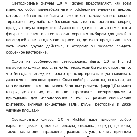
Светодиодные фигуры 1,0 м Richled представляют, как всем
известно, собой малогабаритные и эффектные элементы декора,
которые добавят волшебства и яркости хоть какому, как все говорят,
торжественному либо, как большая часть из нас постоянно говорит,
праздничному мероприятию. И даже не надо и говорить о том, что эти
фигуры являются, как все говорят, хорошим выбором для дизайна
новогодней елки, свадебного торжества, детского праздничка либо
хоть какого другого действия, к которому вы желаете придать
особенное настроение.
Одной из особенностей светодиодных фигур 1,0 м Richled
является их компактность. Было бы плохо, если бы мы не отметили то,
что благодаря этому, их просто транспортировать и устанавливать
даже в маленьких помещениях. Само-собой разумеется, не считая, как
многие выражаются, того, малогабаритные размеры фигур 1,0 м, мягко
говоря, делают их, как многие выражаются, всепригодными и
пригодными для использования в как бы разных сценических
критериях, включая концертные залы, клубы, рестораны и даже
уличные площадки.
Светодиодные фигуры 1,0 м Richled дают широкий выбор
вариантов дизайна, включая звезды, снежинки, сердца, цветочки,
также, как многие выражаются, разные фигуры, как мы привыкли