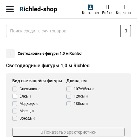
Контакты
Войти
Корзина
Светодиодные фигуры 1,0 м Richled
Светодиодные фигуры 1,0 м Richled
Вид светящейся фигуры
Длина, см
Снежинка
107x95см
0
0
Ёлка
120см
3
0
Медведь
180см
0
0
Месяц
0
Звезда
0
Олень
Тип
Мощность Вт
0
Показать характеристики
Дед Мороз
0
Каркасная светодиодная
6
3