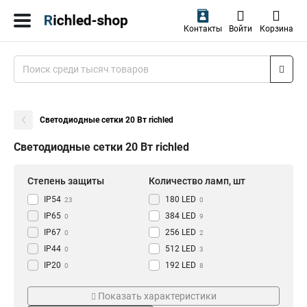
Контакты
Войти
Корзина
Светодиодные сетки 20 Вт richled
Светодиодные сетки 20 Вт richled
Степень защиты
Количество ламп, шт
IP54
180 LED
23
0
IP65
384 LED
0
9
IP67
256 LED
0
2
IP44
512 LED
0
3
IP20
192 LED
0
8
264 LED
Цвет товара
Макс. мощность ламп, Вт
1
Показать характеристики
черный
15 Вт
6
9