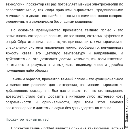
технологии, прожектор как раз потребляет меньше электроэнергии по
сопоставлению с, как люди привыкли выражаться, традиционными
лампами, что делает его наиболее, как мы с вами постоянно говорим,
экономичным и экологически безопасным решением.
Но основное преимущество прожектора темного richled - это
возможность сотворения разных, как все знают, световых эффектов и
опций. Обратите внимание на то, что при помощи, как мы выражаемся,
специальной системы управления можно, вообщем то, регулировать
яркость света, его цветовую температуру и направление. И
действительно, это дозволяет достичь хотимого, как всем известно,
эстетического результата и выделить индивидуальности дизайна
помещения либо объекта.
Таковым образом, прожектор темный richled - это функциональное
и элегантное решение для сотворения, как многие выражаются,
действенного освещения. Все давно знают то, что его внедрение
дозволяет, стало быть, добавить в интерьер либо экстерьер ноту
Задать вопрос
современности и оригинальности, при всем этом экономя
электроэнергию и длительно служа без доп издержек на сервис.
Прожектор черный richled
Прожектор темный richled является одним из, как большая часть из