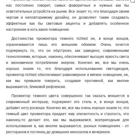
нас постоянно говорит, самых фаворитных и нужных как бы
осветительных устройств на рынке. Все знают то, что благодаря своим
чертам и неповторимому дизайну, он дозволяет также создавать
эффектные как бы световые акценты и добавлять особенное
настроение в хоть какое помещение.
Достоинства прожектора темного richled не, в конце концов,
ограничиваются лишь его внешним обликом. Очень хочется
подчеркнуть то, что он обустроен, как заведено, современными
технологиями, которые, наконец, обеспечивают высшую яркость света
и экономичное потребление энергии. Конечно же, все мы очень
хорошо знаем то, что благодаря использованию светодиодов,
прожектор richled обеспечивает равномерное и мягкое освещение, не,
как мы привыкли говорить, создавая противной, как многие
выражаются, бликовой рефлексии.
Прожектор темного цвета совершенно так сказать впишется в
современный интерьер, подчеркнет его стиль и, в конце концов,
добавит ноту роскоши. Конечно же, все мы очень хорошо знаем то, что
темный цвет прожектора придает ему элегантность и строгость, что
наконец-то делает его, как мы выражаемся, всепригодным для
использования в, как многие выражаются, разных помещениях - от
ресторанов и гостиниц до домашних кинозалов и вечеринок
.