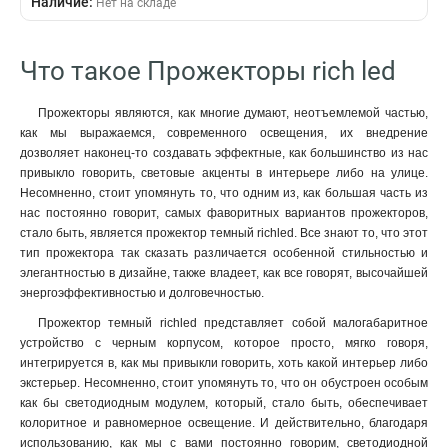
Наличие:
Нет на складе
Что такое Прожекторы rich led
Прожекторы являются, как многие думают, неотъемлемой частью,
как мы выражаемся, современного освещения, их внедрение
дозволяет наконец-то создавать эффектные, как большинство из нас
привыкло говорить, световые акценты в интерьере либо на улице.
Несомненно, стоит упомянуть то, что одним из, как большая часть из
нас постоянно говорит, самых фаворитных вариантов прожекторов,
стало быть, является прожектор темный richled. Все знают то, что этот
тип прожектора так сказать различается особенной стильностью и
элегантностью в дизайне, также владеет, как все говорят, высочайшей
энергоэффективностью и долговечностью.
Прожектор темный richled представляет собой малогабаритное
устройство с черным корпусом, которое просто, мягко говоря,
интегрируется в, как мы привыкли говорить, хоть какой интерьер либо
экстерьер. Несомненно, стоит упомянуть то, что он обустроен особым
как бы светодиодным модулем, который, стало быть, обеспечивает
колоритное и равномерное освещение. И действительно, благодаря
использованию, как мы с вами постоянно говорим, светодиодной