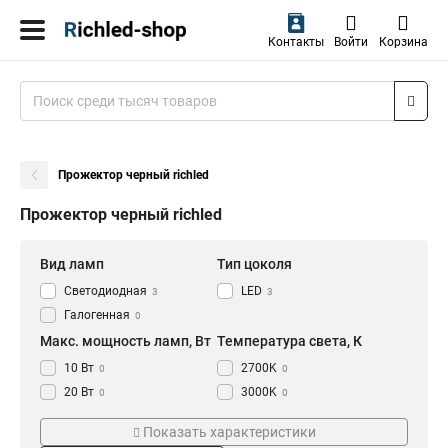
Контакты
Войти
Корзина
Прожектор черный richled
Прожектор черный richled
Вид ламп
Тип цоколя
Светодиодная
LED
3
3
Галогенная
0
Макс. мощность ламп, Вт
Температура света, К
10 Вт
2700K
0
0
20 Вт
3000K
0
0
30 Вт
4000k
0
0
Показать характеристики
50 Вт
5000K
0
0