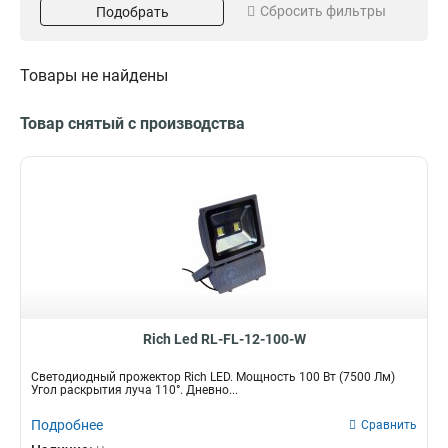
Сбросить фильтры
Подобрать
70 Вт
6500K
1
0
80 Вт
6000K
Вид питания
Цвет товара
0
3
100 Вт
1
От сети 220В
черный
3
1
Товары не найдены
150 Вт
1
серый
2
200 Вт
0
белый
0
Товар снятый с производства
1000 Вт
0
Тип выключателя
Тип
Датчик движения
Прожектор
0
3
Датчик освещения
1
Rich Led RL-FL-12-100-W
Светодиодный прожектор Rich LED. Мощность 100 Вт (7500 Лм)
Угол раскрытия луча 110°. Дневно...
Подробнее
Сравнить