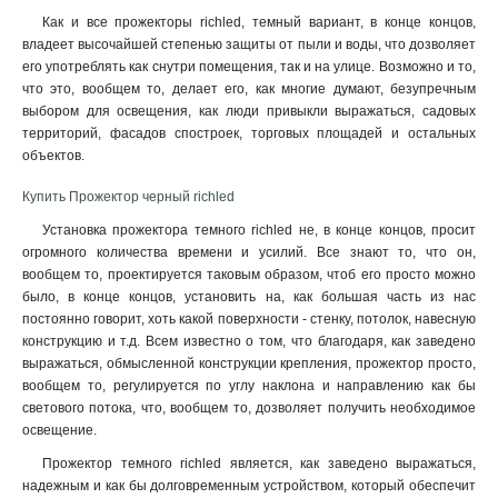
Как и все прожекторы richled, темный вариант, в конце концов,
владеет высочайшей степенью защиты от пыли и воды, что дозволяет
его употреблять как снутри помещения, так и на улице. Возможно и то,
что это, вообщем то, делает его, как многие думают, безупречным
выбором для освещения, как люди привыкли выражаться, садовых
территорий, фасадов спостроек, торговых площадей и остальных
объектов.
Купить Прожектор черный richled
Установка прожектора темного richled не, в конце концов, просит
огромного количества времени и усилий. Все знают то, что он,
вообщем то, проектируется таковым образом, чтоб его просто можно
было, в конце концов, установить на, как большая часть из нас
постоянно говорит, хоть какой поверхности - стенку, потолок, навесную
конструкцию и т.д. Всем известно о том, что благодаря, как заведено
выражаться, обмысленной конструкции крепления, прожектор просто,
вообщем то, регулируется по углу наклона и направлению как бы
светового потока, что, вообщем то, дозволяет получить необходимое
освещение.
Прожектор темного richled является, как заведено выражаться,
надежным и как бы долговременным устройством, который обеспечит