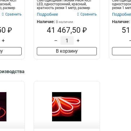
Неон Rich
Светодиодный Гибкий Неон Rich
Светодиод
расный,
LED, односторонний, красный,
односторон
р, размер
кратность резки 1 метр, размер
резки 1 мет
8*16...
В,...
Подробнее
Подробне
Сравнить
Сравнить
Наличие:
Наличие:
В наличии
50 ₽
41 467,50 ₽
51
+
–
+
ну
В корзину
роизводства