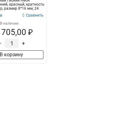
ный Гибкий Неон
ний, красный, кратность
р, размер 8*16 мм, 24
е
Сравнить
В наличии
 705,00 ₽
–
+
В корзину