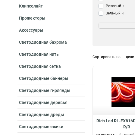
Клипсолайт
Розовый
1
Зелёный
4
Прожекторы
Синий
Защищенность
4
Красный
5
Водонепроницае
Аксессуары
Работа при мин
Светодиодная бахрома
температурах
14
Светодиодная нить
Сортировать по:
цене
Светодиодная сетка
Светодиодные баннеры
Светодиодные гирлянды
Светодиодные деревья
Светодиодные дреды
Rich Led RL-FX816
Светодиодные ёжики
R/R