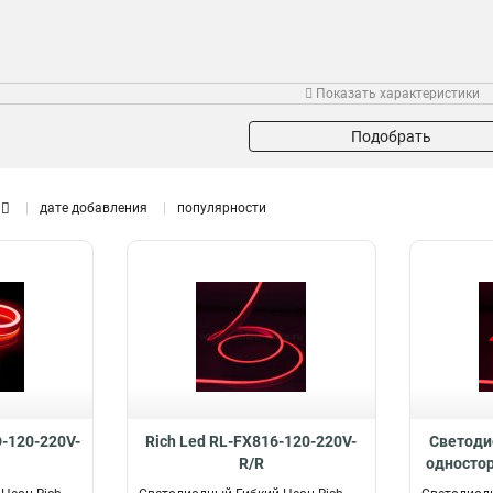
Тип
Вид питания
Показать характеристики
мость
Светодиодная лента
От сети 220В
17
18
12
усовых
24 В
4
Подобрать
дате добавления
популярности
D-120-220V-
Rich Led RL-FX816-120-220V-
Светоди
R/R
одностор
FX8