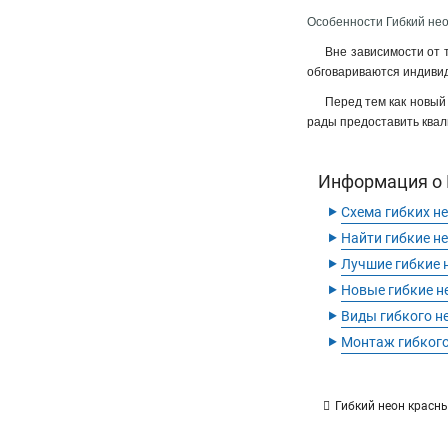
Особенности Гибкий нео
Вне зависимости от 
обговариваются индивид
Перед тем как новый
рады предоставить квал
Информация о Г
‣
Схема гибких н
‣
Найти гибкие н
‣
Лучшие гибкие 
‣
Новые гибкие н
‣
Виды гибкого н
‣
Монтаж гибкого
Гибкий неон красны