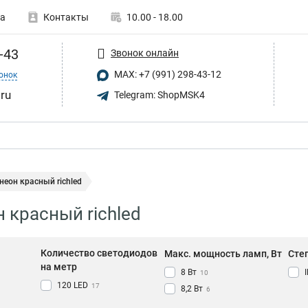
а
Контакты
10.00 - 18.00
-43
Звонок онлайн
MAX: +7 (991) 298-43-12
онок
.ru
Telegram: ShopMSK4
неон красный richled
 красный richled
Количество светодиодов
Макс. мощность ламп, Вт
Сте
на метр
8 Вт
10
120 LED
17
8,2 Вт
6