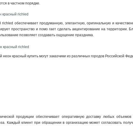
тся в частном порядке.
 красный richled
 richled обеспечивает продуманную, элегантную, оригинальную и качеств
нирует пространство и помо гает сделать акцентирование на территории. Бл
ользование позволяет создавать ощущение праздника.
н красный richled
й неон красный купить могут заказчики из различных городов Российской Фед
нической продукции обеспечивает оперативную доставку любых объемов 
за. Каждый клиент при обращении в организацию может согласовать получе