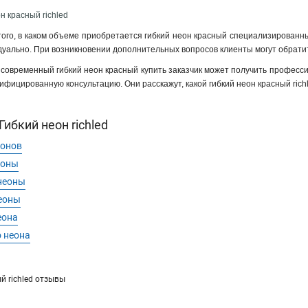
н красный richled
того, в каком объеме приобретается гибкий неон красный специализированны
уально. При возникновении дополнительных вопросов клиенты могут обрати
 современный гибкий неон красный купить заказчик может получить професс
ифицированную консультацию. Они расскажут, какой гибкий неон красный rich
ибкий неон richled
еонов
еоны
неоны
еоны
еона
 неона
й richled отзывы