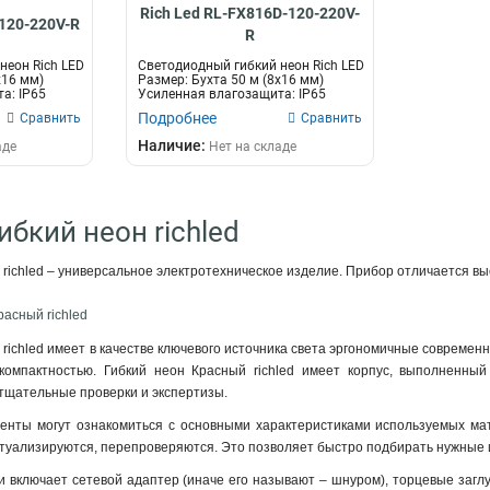
Rich Led RL-FX816D-120-220V-
-120-220V-R
R
неон Rich LED
Светодиодный гибкий неон Rich LED
х16 мм)
Размер: Бухта 50 м (8х16 мм)
а: IP65
Усиленная влагозащита: IP65
Режи...
Подробнее
Сравнить
Сравнить
Наличие:
аде
Нет на складе
ибкий неон richled
 richled – универсальное электротехническое изделие. Прибор отличается в
расный richled
 richled имеет в качестве ключевого источника света эргономичные соврем
компактностью. Гибкий неон Красный richled имеет корпус, выполненны
тщательные проверки и экспертизы.
иенты могут ознакомиться с основными характеристиками используемых м
ктуализируются, перепроверяются. Это позволяет быстро подбирать нужные 
и включает сетевой адаптер (иначе его называют – шнуром), торцевые заг