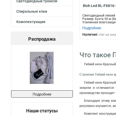
Светодиодный туннели
Rich Led RL-FX816
Спиральные елки
Светодиодный гибкий 
Размер: Бухта 50 м (8
Комплектующие
Усиленная влагозащит
Режи...
Подробнее
Наличие:
Нет на скл
Распродажа
Что такое Г
Гибкий неон Красный
Строение Гибкий неон к
Гибкий неон Красный
энергии и отличаются 
производство проходит 
Подробнее
Благодаря этому кл
регулярно изучаются, а
Наши статусы
Комплект конструкци