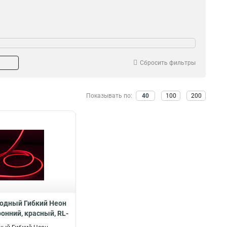
Сбросить фильтры
Показывать по:
40
100
200
одный Гибкий Неон
онний, красный, RL-
16-120-24V-R/R