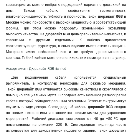
характеристик можно выбрать подходящий вариант с доставкой на
дом. Такому кабелю свойственны герметичность,
влагонепроницаемость, гибкость и прочность. Такой
дюралайт RGB в
Москве
можно приобрести с высокой мощностью и соответствующей
формы. При этом можно подобрать экономичный экземпляр
высокого качества. На
дюралайт RGB цена
сравнительно невысокая, в
сравнении с другими изделиями. К кабелю прилагается
соответствующая фурнитура, а само изделие имеет степень защиты.
Материал имеет небольшой вес и не требует дополнительного
крепежа
.
Гибкий кабель можно использовать в помещении и на улице.
Ассортимент Дюралайт RGB rich led
Для подключения кабеля используется специальный
выпрямитель, а контроллер необходим для режимов мерцания.
Такой
дюралайт RGB
отличается высоким качеством и скрепляется с
помощью специальных муфт. В продаже есть большое разнообразие
кабеля, который обладает разными оттенками. Готовые фигуры могут
служить в виде декора. Светодиодный кабель
дюралайт RGB
создан
по новым технологиям и становится незаменимым для украшения
о
мероприятий. Рабочий диапазон составляет от -40 до +50
С при
номинальном напряжении 220 В. Светодиодная гирлянда часто
используется для декоративной подсветки зданий. Такой
дюралайт