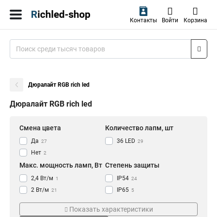
Контакты
Войти
Корзина
Дюралайт RGB rich led
Дюралайт RGB rich led
Смена цвета
Количество лапм, шт
Да
36 LED
27
29
Нет
2
Макс. мощность ламп, Вт
Степень защиты
2,4 Вт/м
IP54
1
24
2 Вт/м
IP65
21
5
3 Вт/м
IP67
7
0
Показать характеристики
IP20
0