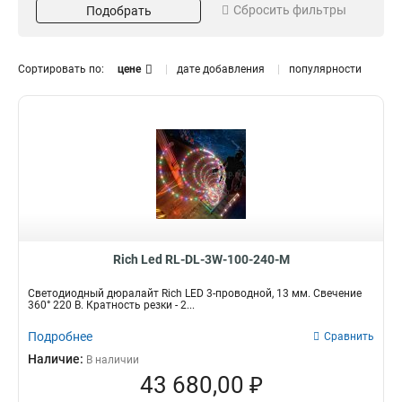
Сбросить фильтры
Подобрать
IP44
0
Место использование
Цвет свечения
гирлянды
Теплый белый
4
Сортировать по:
цене
дате добавления
популярности
уличная
28
Белый
6
интерьерная
1
Разноцветный
1
для кафе
0
Синий
4
Красный
5
Зеленый
Защищенность
Длина гирлянды, м
4
Желтый
2
Морозостойкий
100м
29
29
Розовый
3
Работа при минусовых
температурах
29
Тип
Комплектация
Rich Led RL-DL-3W-100-240-M
Электрогирлянда
Двухпроводной
29
23
Светодиодный дюралайт Rich LED 3-проводной, 13 мм. Свечение
Трехпроводной
7
360° 220 В. Кратность резки - 2...
Вид питания
Подробнее
Сравнить
От сети 220В
24
Наличие:
В наличии
24 В
5
43 680,00 ₽