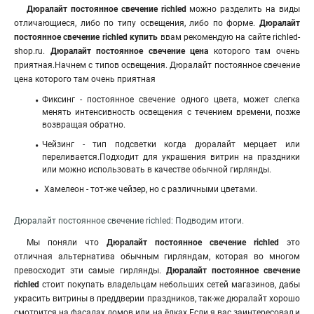
Дюралайт постоянное свечение richled
можно разделить на виды
отличающиеся, либо по типу освещения, либо по форме.
Дюралайт
постоянное свечение richled купить
ввам рекомендую на сайте richled-
shop.ru.
Дюралайт постоянное свечение цена
которого там очень
приятная.Начнем с типов освещения. Дюралайт постоянное свечение
цена которого там очень приятная
Фиксинг - постоянное свечение одного цвета, может слегка
менять интенсивность освещения с течением времени, позже
возвращая обратно.
Чейзинг - тип подсветки когда дюралайт мерцает или
переливается.Подходит для украшения витрин на праздники
или можно использовать в качестве обычной гирлянды.
Хамелеон - тот-же чейзер, но с различными цветами.
Дюралайт постоянное свечение richled: Подводим итоги.
Мы поняли что
Дюралайт постоянное свечение richled
это
отличная альтернатива обычным гирляндам, которая во многом
превосходит эти самые гирлянды.
Дюралайт постоянное свечение
richled
стоит покупать владельцам небольших сетей магазинов, дабы
украсить витрины в преддверии праздников, так-же дюралайт хорошо
смотрится на фасадах домов или на ёлках.Если я вас заинтересовал,и