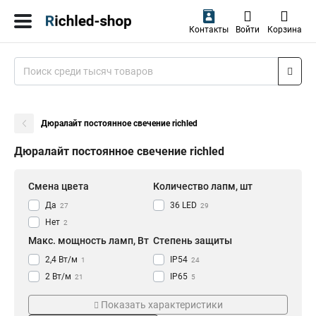
Контакты
Войти
Корзина
Дюралайт постоянное свечение richled
Дюралайт постоянное свечение richled
Смена цвета
Количество лапм, шт
Да
36 LED
27
29
Нет
2
Макс. мощность ламп, Вт
Степень защиты
2,4 Вт/м
IP54
1
24
2 Вт/м
IP65
21
5
3 Вт/м
IP67
7
0
Показать характеристики
IP20
0