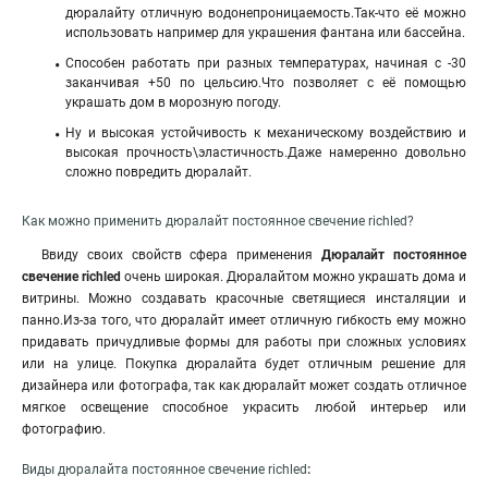
дюралайту отличную водонепроницаемость.Так-что её можно
использовать например для украшения фантана или бассейна.
Способен работать при разных температурах, начиная с -30
заканчивая +50 по цельсию.Что позволяет с её помощью
украшать дом в морозную погоду.
Ну и высокая устойчивость к механическому воздействию и
высокая прочность\эластичность
.
Даже намеренно довольно
сложно повредить дюралайт.
Как можно применить дюралайт постоянное свечение richled?
Ввиду своих свойств сфера применения
Дюралайт постоянное
свечение richled
очень широкая. Дюралайтом можно украшать дома и
витрины. Можно создавать красочные светящиеся инсталяции и
панно.Из-за того, что дюралайт имеет отличную гибкость ему можно
придавать причудливые формы для работы при сложных условиях
или на улице. Покупка дюралайта будет отличным решение для
дизайнера или фотографа, так как дюралайт может создать отличное
мягкое освещение способное украсить любой интерьер или
фотографию.
Виды дюралайта постоянное свечение richled
: