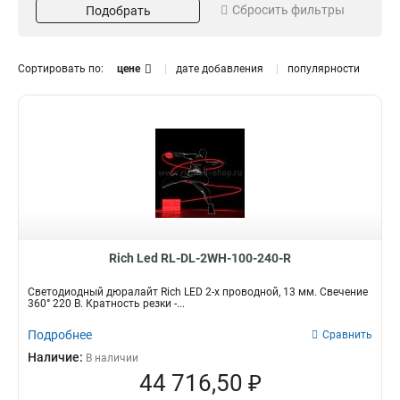
Сбросить фильтры
Подобрать
IP44
0
Место использование
Цвет свечения
гирлянды
Теплый белый
4
Сортировать по:
цене
дате добавления
популярности
уличная
28
Белый
6
интерьерная
1
Разноцветный
1
для кафе
0
Синий
4
Красный
5
Зеленый
Защищенность
Длина гирлянды, м
4
Желтый
2
Морозостойкий
100м
29
29
Розовый
3
Работа при минусовых
температурах
29
Тип
Комплектация
Rich Led RL-DL-2WH-100-240-R
Электрогирлянда
Двухпроводной
29
23
Светодиодный дюралайт Rich LED 2-х проводной, 13 мм. Свечение
Трехпроводной
7
360° 220 В. Кратность резки -...
Вид питания
Подробнее
Сравнить
От сети 220В
24
Наличие:
В наличии
24 В
5
44 716,50 ₽