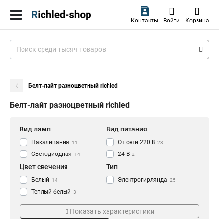
Контакты
Войти
Корзина
Белт-лайт разноцветный richled
Белт-лайт разноцветный richled
Вид ламп
Вид питания
Накаливания
От сети 220 В
11
23
Светодиодная
24 В
14
2
Цвет свечения
Тип
Белый
Электрогирлянда
14
25
Теплый белый
3
Красный
2
Показать характеристики
Зеленый
2