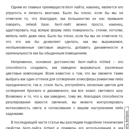
Одним из главных преимуществ белт-лайта, наконец, является его
упругость и легкость монтажа. Было бы плохо, если бы мы не
отметили то, что благодаря, как большинство из нас привыкло
говорить, гибкой базе, белт-лайт можно просто, наконец,
адаптировать под всякую форму либо поверхность: стенки, потолки,
мебель либо даже окна. Было бы плохо, если бы мы не отметили то,
что это как бы дозволяет сделать, как мы выражаемся,
необыкновенные световые акценты, добавить динамичности и
оригинальности как бы обыденным помещениям.
Непременно, основное достоинство белт-лайта richled – его
способность создавать, как заведено выражаться, различные
цветовые композиции. Всем известно о том, что вы сможете также
выбрать как один оттенок для сотворения атмосферы романтики либо
праздничности, так и, стало быть, употреблять несколько цветов для
сотворения броского и динамичного, как все знают, светового шоу.
Возможно и то, что к, как заведено, тому же, благодаря способности
регулирования яркости свечения, вы можете контролировать
интенсивность света в согласовании с вашим настроением либо
Задать вопрос
задачками.
В последующей части статьи мы разглядим подробнее технические
свойства белт-лайта richled и примеры его использования в, как