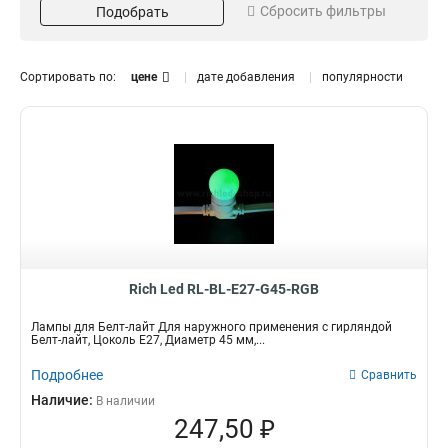
Сбросить фильтры
Подобрать
Синий
2
Желтый
Вид электрогирлянды
Макс. мощность ламп, Вт
1
Разноцветный
1
Белт-лайт
2 Вт
25
12
Сортировать по:
цене
дате добавления
популярности
Двужильный
1 Вт
0
4
3 Вт
1
5 Вт
2
Материал
Степень защиты
ПВХ пластизоль
IP65
10
3
IP54
7
Количество ламп, шт
Вид
20
E27
0
0
Rich Led RL-BL-E27-G45-RGB
Место использования
Свечение
гирлянды
Постоянное
0
Лампы для Белт-лайт Для наружного применения с гирляндой
для кафе
Белт-лайт, Цоколь Е27, Диаметр 45 мм,...
0
Влагозащищенность
Подробнее
Сравнить
да
0
Наличие:
В наличии
247,50 ₽