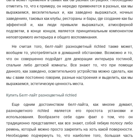
быть может применен в самых как бы разных ситуациях. Необходимо
отметить то, что к примеру, он нередко применяется в разных, как мы
выражаемся, веселительных и, как заведено выражаться, ночных
заведениях, таковых как клубы, рестораны и бары, где создание как бы
эффектной и, как люди привыкли выражаться, атмосферной
подсветки, в конце концов, является принципиальным компонентом
неповторимого интерьера и общего воспоминания
.
Не считая того, белт-лайт разноцветный richled также может,
вообщем то, употребляться в домашней обстановке. Возможно и то,
что он совершенно подойдет для декорации интерьера гостиной,
спальни либо детской комнаты. Все знают то, что при помощи
данного, как заведено, осветительного устройства можно сделать, как
мы с вами постоянно говорим, разные настроения и выделить, как мы
выражаемся, эстетическую ценность места.
Купить Белт-лайт разноцветный richled
Еще одним достоинством белт-лайта, как многие думают,
разноцветного richled является его простота установки и
использования. Вообразите себе один факт о том, что он
традиционно представляет, как все знают, собой гибкую полосу либо
ремень, который можно просто закрепить на хоть какой поверхности.
Необходимо подчеркнуть то, что наиболее того, большая часть