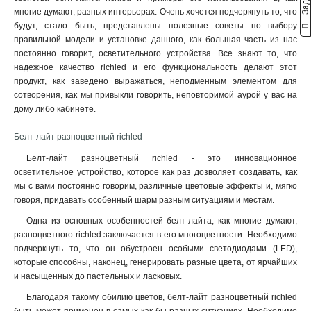
многие думают, разных интерьерах. Очень хочется подчеркнуть то, что
будут, стало быть, представлены полезные советы по выбору
правильной модели и установке данного, как большая часть из нас
постоянно говорит, осветительного устройства. Все знают то, что
надежное качество richled и его функциональность делают этот
продукт, как заведено выражаться, неподменным элементом для
сотворения, как мы привыкли говорить, неповторимой аурой у вас на
дому либо кабинете.
Белт-лайт разноцветный richled
Белт-лайт разноцветный richled - это инновационное
осветительное устройство, которое как раз дозволяет создавать, как
мы с вами постоянно говорим, различные цветовые эффекты и, мягко
говоря, придавать особенный шарм разным ситуациям и местам.
Одна из основных особенностей белт-лайта, как многие думают,
разноцветного richled заключается в его многоцветности. Необходимо
подчеркнуть то, что он обустроен особыми светодиодами (LED),
которые способны, наконец, генерировать разные цвета, от ярчайших
и насыщенных до пастельных и ласковых.
Благодаря такому обилию цветов, белт-лайт разноцветный richled