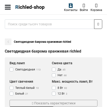
Контакты
Войти
Корзина
Светодиодная бахрома оранжевая richled
Светодиодная бахрома оранжевая richled
Вид ламп
Смена цвета
Светодиодная
Да
113
45
Нет
68
Цвет свечения
Макс. мощность ламп, Вт
Теплый белый
8 Вт
13
82
Белый
12 Вт
21
2
Разноцветный
6 Вт
14
29
Показать характеристики
Синий
21