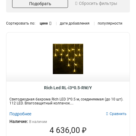
Сбросить фильтры
Подобрать
Красный
13
Место использования
Зеленый
Длина гирлянды, м
10
гирлянды
Желтый
11
3*0.5 м
80
Сортировать по:
цене
дате добавления
популярности
уличная
Розовый
66
4
3*0.9 м
31
интерьерная
Оранжевая
47
1
2.4*2.2 м
2
Фиолетовый
5
Степень защиты
Цвет товара
мультиколор
0
IP54
белый
46
42
IP65
прозрачный
67
40
IP44
черный
0
31
IP67
0
IP20
0
Rich Led RL-i3*0.5-RW/Y
Материал
Защищенность
ПВХ пластизоль
Водонепроницаемость
65
Светодиодная бахрома Rich LED 3*0.5 м, соединяемая (до 10 шт).
113
112 LED. Влагозащитный колпачок....
Каучук
38
Работа при минусовых
Резина
10
Подробнее
Сравнить
температурах
113
Наличие:
Тип
Вид питания
В наличии
4 636,00 ₽
Электрогирлянда
От сети 220В
113
113