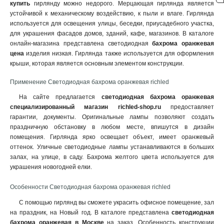
купить
гирлянду можно недорого. Мерцающая гирлянда является
устойчивой к механическому воздействию, к пыли и влаге. Гирлянда
используется для освещения улицы, беседки, приусадебного участка,
для украшения фасадов домов, зданий, кафе, магазинов
.
В каталоге
онлайн-магазина представлена светодиодная
бахрома оранжевая
цена
изделия низкая. Гирлянда также используется для оформления
крыши, которая является основным элементом конструкции.
Применение Светодиодная бахрома оранжевая richled
На сайте предлагается
светодиодная бахрома оранжевая
специализированный магазин richled-shop.ru
предоставляет
гарантии, документы. Оригинальные лампы позволяют создать
праздничную обстановку в любом месте, впишутся в дизайн
помещения. Гирлянда ярко освещает объект, имеет оранжевый
оттенок. Уличные светодиодные лампы устанавливаются в больших
залах, на улице, в саду. Бахрома желтого цвета используется для
украшения новогодней елки.
Особенности Светодиодная бахрома оранжевая richled
С помощью гирлянд вы сможете украсить офисное помещение, зал
на праздник, на Новый год. В каталоге представлена
светодиодная
бахрома оранжевая в Москве
на заказ. Особенность конструкции