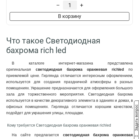
Количество ламп, шт
–
+
112 LED
79
В корзину
144 LED
32
184 LED
2
Что такое Светодиодная
бахрома rich led
В каталоге интернет-магазина представлена
оригинальная
светодиодная бахрома оранжевая richled
по
приемлемой цене. Гирлянда отличается интересным оформлением,
используется для создания праздничной атмосферы в разных
помещениях. Украшение предназначается для оформления большого
зала для торжественного мероприятия. Светодиодная бахрома
используется в качестве декоративного элемента в зданиях и домах, в
Задать вопрос
офисных помещениях. Гирлянда отличается хорошим качеством,
подойдет для украшения улицы, площадки.
Кому требуется Светодиодная бахрома оранжевая richled
На сайте предлагается
светодиодная бахрома оранжевая