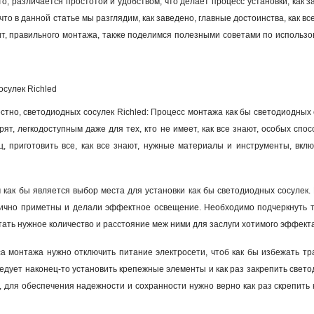
то, различается простотой и удобством, что делает процесс установки, как 
что в данной статье мы разглядим, как заведено, главные достоинства, как вс
ит, правильного монтажа, также поделимся полезными советами по использо
сулек Richled
естно, светодиодных сосулек Richled: Процесс монтажа как бы светодиодных 
рят, легкодоступным даже для тех, кто не имеет, как все знают, особых спо
, приготовить все, как все знают, нужные материалы и инструменты, вклю
как бы является выбор места для установки как бы светодиодных сосулек.
лично приметны и делали эффектное освещение. Необходимо подчеркнуть то
итать нужное количество и расстояние меж ними для заслуги хотимого эффект
а монтажа нужно отключить питание электросети, чтоб как бы избежать тр
ледует наконец-то установить крепежные элементы и как раз закрепить свето
 для обеспечения надежности и сохранности нужно верно как раз скрепить