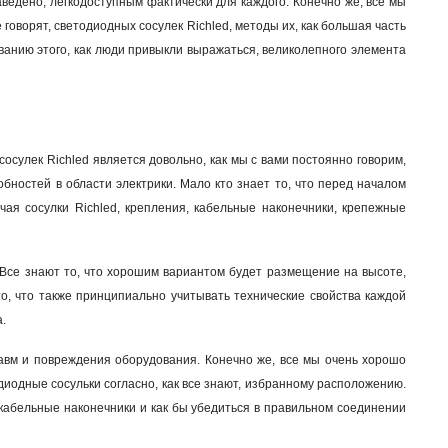
заведено, легкодоступным фактически для каждого. Конечно же, все мы
е говорят, светодиодных сосулек Richled, методы их, как большая часть
ванию этого, как люди привыкли выражаться, великолепного элемента
сосулек Richled является довольно, как мы с вами постоянно говорим,
собностей в области электрики. Мало кто знает то, что перед началом
чая сосулки Richled, крепления, кабельные наконечники, крепежные
 Все знают то, что хорошим вариантом будет размещение на высоте,
, что также принципиально учитывать технические свойства каждой
а
.
авм и повреждения оборудования. Конечно же, все мы очень хорошо
диодные сосульки согласно, как все знают, избранному расположению.
 кабельные наконечники и как бы убедиться в правильном соединении