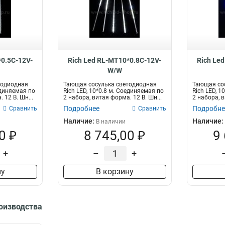
*0.5C-12V-
Rich Led RL-MT10*0.8C-12V-
Rich Le
W/W
тодиодная
Тающая сосулька светодиодная
Тающая со
единяемая по
Rich LED, 10*0.8 м. Соединяемая по
Rich LED, 1
 12 B. Шн...
2 набора, витая форма. 12 B. Шн...
2 набора, в
Подробнее
Подробне
Сравнить
Сравнить
Наличие:
Наличие:
В наличии
0 ₽
8 745,00 ₽
9
+
–
+
ну
В корзину
роизводства