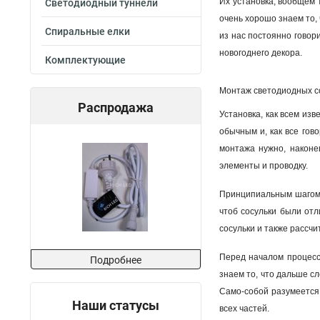
Их установка, вообщем 
Светодиодный туннели
очень хорошо знаем то, 
Спиральные елки
из нас постоянно говор
новогоднего декора.
Комплектующие
Монтаж светодиодных со
Распродажа
Установка, как всем изв
обычным и, как все гово
монтажа нужно, наконец
элементы и проводку.
Принципиальным шагом 
чтоб сосульки были от
сосульки и также рассч
Перед началом процесс
Подробнее
знаем то, что дальше с
Само-собой разумеется,
Наши статусы
всех частей
.